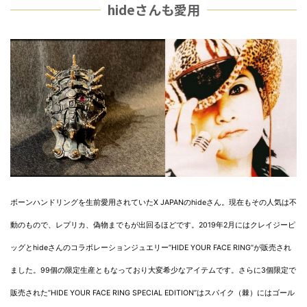
hideさんも愛用
ボーンハンドリングを生前愛用されていたX JAPANのhideさん。現在もその人気は不
動のもので、レプリカ、偽物までもが出回るほどです。2019年2月にはクレイジーピ
ッグとhideさんのコラボレーションジュエリー”HIDE YOUR FACE RING”が販売され
ました。99個の限定生産ともなっており大変希少なアイテムです。さらに3個限定で
販売された”HIDE YOUR FACE RING SPECIAL EDITION”はスパイク（棘）にはゴール