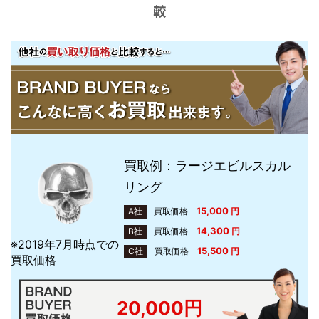
較
買取例：ラージエビルスカル
リング
15,000
A社
買取価格
円
14,300
B社
買取価格
円
※2019年7月時点での
15,500
C社
買取価格
円
買取価格
20,000円