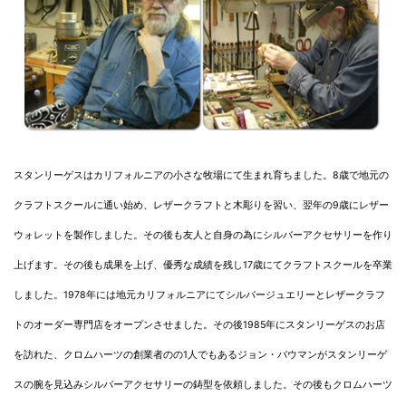
スタンリーゲスはカリフォルニアの小さな牧場にて生まれ育ちました。8歳で地元の
クラフトスクールに通い始め、レザークラフトと木彫りを習い、翌年の9歳にレザー
ウォレットを製作しました。その後も友人と自身の為にシルバーアクセサリーを作り
上げます。その後も成果を上げ、優秀な成績を残し17歳にてクラフトスクールを卒業
しました。1978年には地元カリフォルニアにてシルバージュエリーとレザークラフ
トのオーダー専門店をオープンさせました。その後1985年にスタンリーゲスのお店
を訪れた、クロムハーツの創業者のの1人でもあるジョン・バウマンがスタンリーゲ
スの腕を見込みシルバーアクセサリーの鋳型を依頼しました。その後もクロムハーツ