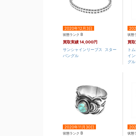
2020年12月3日
20
B
状態ランク
状態
買取実績
14,000円
買取
サンシャインリーブス スター
トム
バングル
イン
グル 
2020年11月30日
20
B
状態ランク
状態