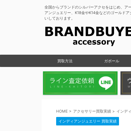
全国からブランドのシルバーアクセをはじめ、ア
アンジュエリー、K18金やK14金などのゴールド
いしております。
買取方法
ガボール
HOME
>
アクセサリー買取実績
>
インディ
インディアンジュエリー 買取実績