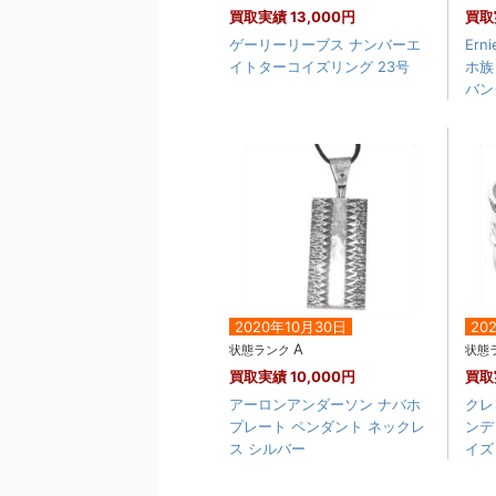
買取実績
13,000円
買取
ゲーリーリーブス ナンバーエ
Ern
イトターコイズリング 23号
ホ族
バング
2020年10月30日
20
A
状態ランク
状態
買取実績
10,000円
買取
アーロンアンダーソン ナバホ
クレ
プレート ペンダント ネックレ
ンデ
ス シルバー
イズ