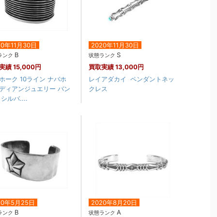
20年11月30日
2020年11月30日
B
S
ランク
状態ランク
実績
15,000円
買取実績
13,000円
ホーク 10ライン ナバホ
レイアダカイ ペンダントネッ
ディアンジュエリー バン
クレス
シルバ....
20年5月25日
2020年8月20日
B
A
ランク
状態ランク