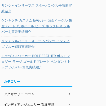
サンシャインリーブス スターバングルを買取実
績紹介
ケンキクチ カスタム EAGLE-4 頭金イーグル 先
金 ハート 爪 ホイール ビーズ ネックレス シル
バーを買取実績紹介
リンチシルバースミス デニムパンツ インディ
ゴブルー買取実績紹介
トラヴィスワーカー BOLT FEATHER ボルトフ
ェザー ラージ ゴールドプレート ペンダントト
ップ シルバー買取実績紹介
カテゴリー
アクセサリー コラム
インディアンジュエリー 買取実績