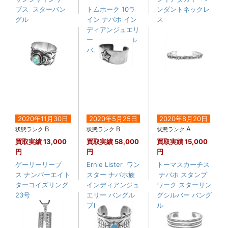
ブス スターバン
トムホーク 10ラ
ンダントネックレ
グル
イン ナバホ イン
ス
ディアンジュエリ
ー バングル シル
バ....
2020年11月30日
2020年5月25日
2020年8月20日
B
B
A
状態ランク
状態ランク
状態ランク
買取実績
13,000
買取実績
58,000
買取実績
15,000
円
円
円
ゲーリーリーブ
Ernie Lister ワン
トーマスカーチス
ス ナンバーエイト
スター ナバホ族
ナバホ スタンプ
ターコイズリング
インディアンジュ
ワーク スターリン
23号
エリー バングル
グシルバー バング
ブレ....
ル