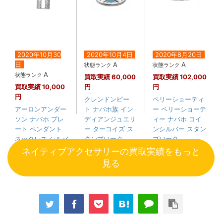
2020年10月30
2020年10月4日
2020年8月20日
日
A
A
状態ランク
状態ランク
A
状態ランク
買取実績
60,000
買取実績
102,000
買取実績
10,000
円
円
円
クレンドンピー
ペリーショーティ
アーロンアンダー
ト ナバホ族 イン
ー ペリーショーテ
ソン ナバホ プレ
ディアンジュエリ
ィー ナバホ コイ
ート ペンダント
ー ターコイズ ス
ンシルバー スタン
ネックレス シルバ
タンプワーク....
プワーク ....
ー
ネイティブアクセサリーの買取実績をもっと
見る