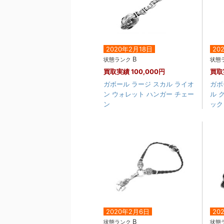
2020年2月18日
20
B
状態ランク
状態
買取実績
100,000円
買取
ガボール ラージ スカル ライオ
ガボ
ン ウォレット ハンガー チェー
ル 
ン
ック 
2020年2月6日
20
B
状態ランク
状態