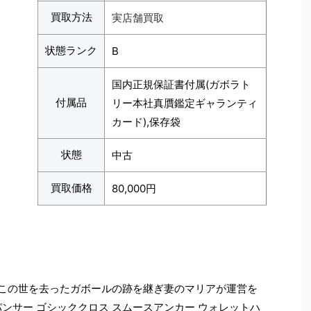
買取方法
実店舗買取
状態ランク
B
国内正規保証書付属(ガボラト
付属品
リー本社真贋鑑定ギャランティ
カード),保存袋
状態
中古
買取価格
80,000円
て
突然この世を去ったガボールの跡を継ぎ妻のマリアが運営を
ンサー ゴシッククロス スムースアンカー ウォレットハ