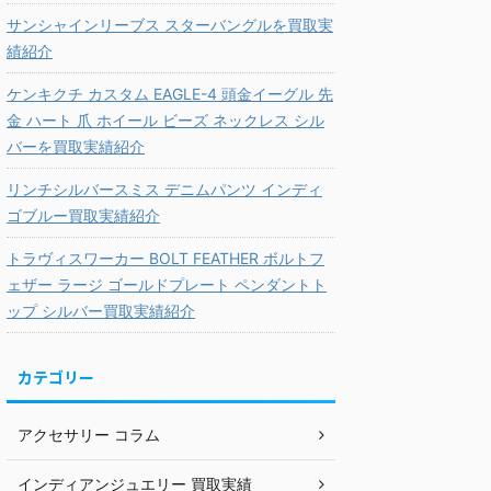
サンシャインリーブス スターバングルを買取実
績紹介
ケンキクチ カスタム EAGLE-4 頭金イーグル 先
金 ハート 爪 ホイール ビーズ ネックレス シル
バーを買取実績紹介
リンチシルバースミス デニムパンツ インディ
ゴブルー買取実績紹介
トラヴィスワーカー BOLT FEATHER ボルトフ
ェザー ラージ ゴールドプレート ペンダントト
ップ シルバー買取実績紹介
カテゴリー
アクセサリー コラム
インディアンジュエリー 買取実績