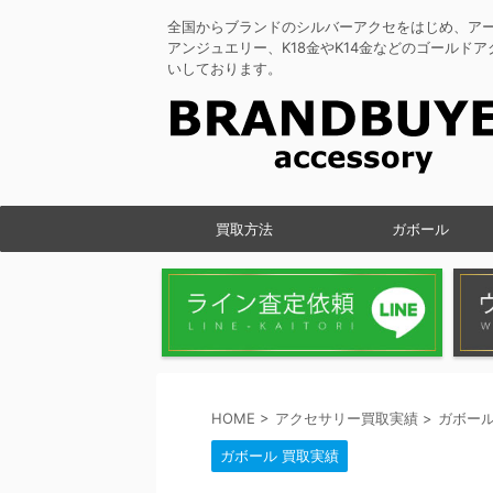
全国からブランドのシルバーアクセをはじめ、ア
アンジュエリー、K18金やK14金などのゴールド
いしております。
買取方法
ガボール
HOME
>
アクセサリー買取実績
>
ガボール
ガボール 買取実績